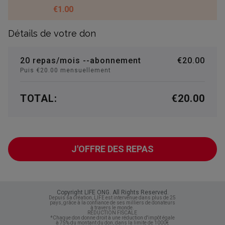
€1.00
Détails de votre don
20 repas/mois --abonnement
€20.00
Puis €20.00 mensuellement
TOTAL:
€20.00
J'OFFRE DES REPAS
Copyright LIFE ONG. All Rights Reserved.
Depuis sa création, LIFE est intervenue dans plus de 25
pays, grâce à la confiance de ses milliers de donateurs
à travers le monde.
RÉDUCTION FISCALE
*Chaque don donne droit à une réduction d'impôt égale
à 75% du montant du don, dans la limite de 1000€