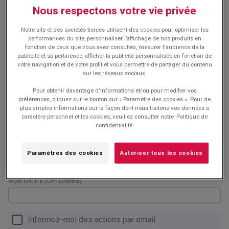
BANCONTACT
Nous respectons votre vie privée
Paiement par CB/PAYPAL
Notre site et des sociétés tierces utilisent des cookies pour optimiser les
performances du site, personnaliser l’affichage de nos produits en
fonction de ceux que vous avez consultés, mesurer l'audience de la
Informations de Contact
publicité et sa pertinence, afficher la publicité personnalisée en fonction de
votre navigation et de votre profil et vous permettre de partager du contenu
PRÉNOM
sur les réseaux sociaux.
Pour obtenir davantage d'informations et/ou pour modifier vos
préférences, cliquez sur le bouton sur « Paramètre des cookies ». Pour de
NOM
plus amples informations sur la façon dont nous traitons vos données à
caractère personnel et les cookies, veuillez consulter notre
Politique de
confidentialité.
ADRESSE EMAIL
Paramètres des cookies
Autoriser tous les cookies
NOM ENTITÉ (OPTIONNEL)
Informez-moi des actions par email