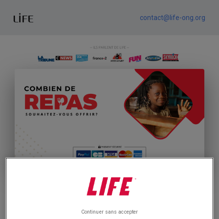
contact@life-ong.org
CB/PAYPAL
SEPA
Continuer sans accepter